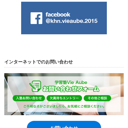
インターネットでのお問い合わせ
お問い合わせ