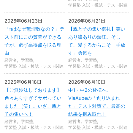
学習塾 入試・模試・テスト関連
2026年06月23日
2026年06月21日
「πはなぜ無理数なの？」テ
【親と子の集い御礼】笑い
スト前にこの質問ができる
あり涙ありの熱狂。そし
子が、必ず高得点を取る理
て、愛するからこそ「手放
由
す」勇気を
経営者
学習塾
経営者
学習塾
学習塾 入試・模試・テスト関連
学習塾 入試・模試・テスト関連
2026年06月18日
2026年06月10日
【ご無沙汰しております】
中1・中2の皆様へ。
色々ありすぎてサボってい
VieAubeの「創り込まれ
ました（笑）。いざ、親と
た」テスト対策で、最高の
子の集いへ！
結果を掴み取れ！
経営者
学習塾
経営者
学習塾
学習塾 入試・模試・テスト関連
学習塾 入試・模試・テスト関連