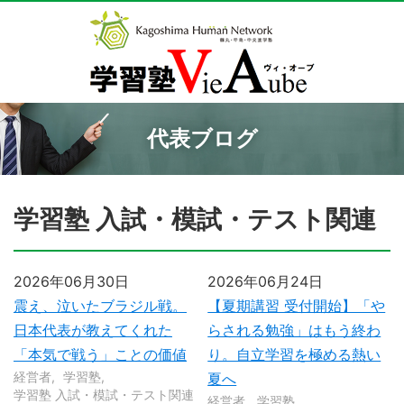
代表ブログ
学習塾 入試・模試・テスト関連
2026年06月30日
2026年06月24日
震え、泣いたブラジル戦。
【夏期講習 受付開始】「や
日本代表が教えてくれた
らされる勉強」はもう終わ
「本気で戦う」ことの価値
り。自立学習を極める熱い
経営者
学習塾
夏へ
学習塾 入試・模試・テスト関連
経営者
学習塾