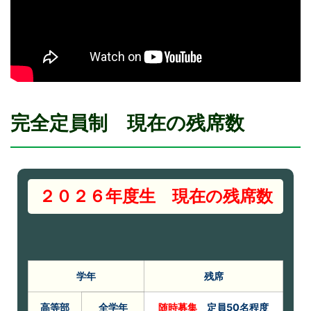
完全定員制 現在の残席数
２０２６年度生 現在の残席数
学年
残席
高等部
全学年
随時募集
定員50名程度