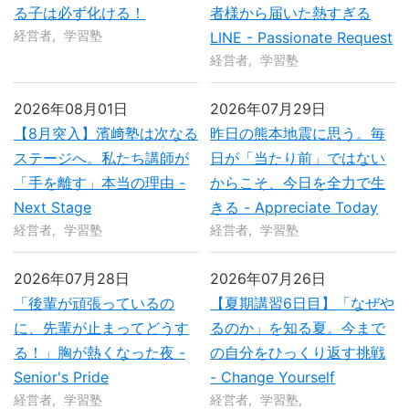
る子は必ず化ける！
者様から届いた熱すぎる
経営者
学習塾
LINE - Passionate Request
経営者
学習塾
2026年08月01日
2026年07月29日
【8月突入】濱﨑塾は次なる
昨日の熊本地震に思う。毎
ステージへ。私たち講師が
日が「当たり前」ではない
「手を離す」本当の理由 -
からこそ、今日を全力で生
Next Stage
きる - Appreciate Today
経営者
学習塾
経営者
学習塾
2026年07月28日
2026年07月26日
「後輩が頑張っているの
【夏期講習6日目】「なぜや
に、先輩が止まってどうす
るのか」を知る夏。今まで
る！」胸が熱くなった夜 -
の自分をひっくり返す挑戦
Senior's Pride
- Change Yourself
経営者
学習塾
経営者
学習塾