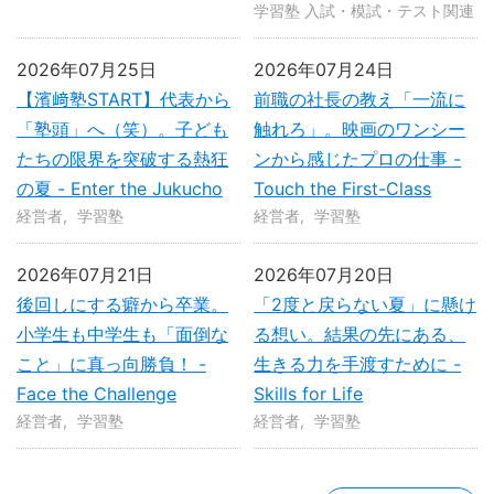
学習塾 入試・模試・テスト関連
2026年07月25日
2026年07月24日
【濱﨑塾START】代表から
前職の社長の教え「一流に
「塾頭」へ（笑）。子ども
触れろ」。映画のワンシー
たちの限界を突破する熱狂
ンから感じたプロの仕事 -
の夏 - Enter the Jukucho
Touch the First-Class
経営者
学習塾
経営者
学習塾
2026年07月21日
2026年07月20日
後回しにする癖から卒業。
「2度と戻らない夏」に懸け
小学生も中学生も「面倒な
る想い。結果の先にある、
こと」に真っ向勝負！ -
生きる力を手渡すために -
Face the Challenge
Skills for Life
経営者
学習塾
経営者
学習塾