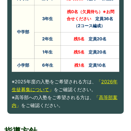
残0名（欠員待ち）※お問
3年生
合せください
定員36名
（2コース編成）
中学部
2年生
残5名
定員20名
1年生
残5名
定員20名
小学部
6年生
残1名
定員10名
※2025年度の入塾をご希望される方は、
「
2026年
生徒募集について
」
をご確認ください。
※高等部への入塾をご希望される方は、
「
高等部案
内
」
をご確認ください。
指導方針