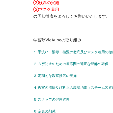
②検温の実施
③マスク着用
の周知徹底をよろしくお願いいたします。
学習塾VieAubeの取り組み
１
手洗い
・
消毒
・
検温
の徹底及びマスク着用の徹
２
３密防止のための座席間の適正な距離の確保
３
定期的な教室換気の実施
４
教室の清掃及び机上の高温消毒（スチーム装置
５
スタッフの健康管理
６
定員の削減