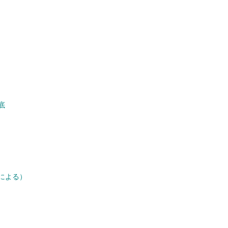
底
による）