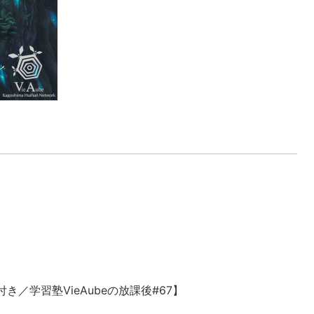
付き／学習塾VieAubeの放課後#67】