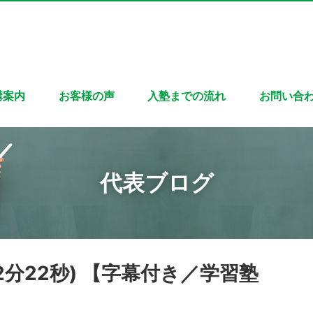
講案内
お客様の声
入塾までの流れ
お問い合
代表ブログ
2分22秒) 【字幕付き／学習塾