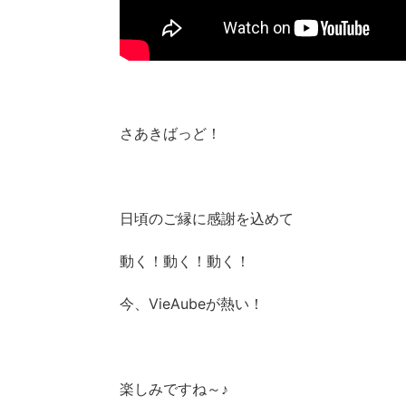
さあきばっど！
日頃のご縁に感謝を込めて
動く！動く！動く！
今、VieAubeが熱い！
楽しみですね～♪