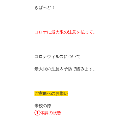
きばっど！
コロナに最大限の注意を払って。
コロナウィルスについて
最大限の注意＆予防で臨みます。
ご家庭へのお願い
来校の際
①体調の状態