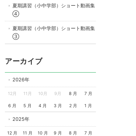
夏期講習（小中学部）ショート動画集
④
夏期講習（小中学部）ショート動画集
③
アーカイブ
2026年
12月
11月
10月
9月
8 月
7 月
6 月
5 月
4 月
3 月
2 月
1 月
2025年
12 月
11 月
10 月
9 月
8 月
7 月