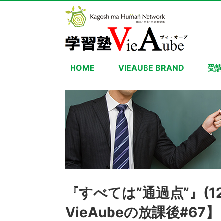
HOME
VIEAUBE BRAND
受
『すべては”通過点”』(1
VieAubeの放課後#67】