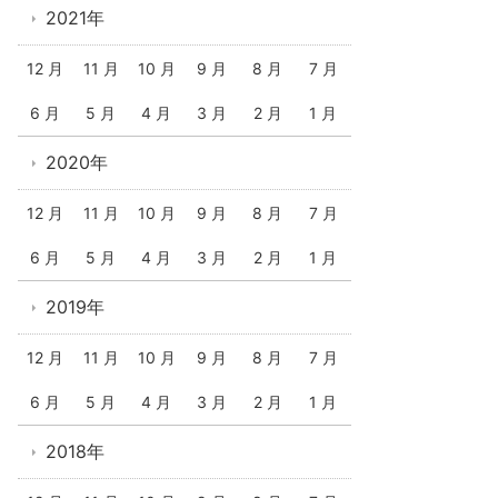
2021年
12 月
11 月
10 月
9 月
8 月
7 月
6 月
5 月
4 月
3 月
2 月
1 月
2020年
12 月
11 月
10 月
9 月
8 月
7 月
6 月
5 月
4 月
3 月
2 月
1 月
2019年
12 月
11 月
10 月
9 月
8 月
7 月
6 月
5 月
4 月
3 月
2 月
1 月
2018年