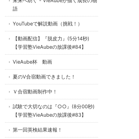
未来へ紡ぐ - VieAubeが描く成長の物
語
YouTubeで解説動画（挑戦！）
【動画配信】『脱皮力』(5分14秒)
【学習塾VieAubeの放課後#84】
VieAube杯 動画
夏のV合宿動画できました！
Ｖ合宿動画制作中！
試験で大切なのは『○○』(8分00秒)
【学習塾VieAubeの放課後#83】
第一回英検結果速報！