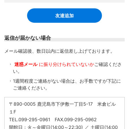
友達追加
返信が届かない場合
​メール確認後、数日以内に返信差し上げております。
迷惑メール
に振り分けられていないか
ご確認くださ
い。
1週間程度ご連絡がない場合は、お手数ですが下記に
ご連絡ください。
〒890-0005 鹿児島市下伊敷一丁目5-17 米倉ビル
１F
TEL.099-295-0961 FAX.099-295-0962
開館日：火～金曜日(14:00～22:30) ／ 土曜日(14:00