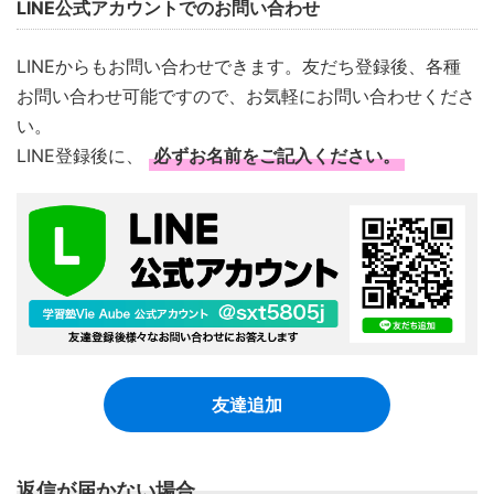
LINE公式アカウントでのお問い合わせ
LINEからもお問い合わせできます。友だち登録後、各種
お問い合わせ可能ですので、お気軽にお問い合わせくださ
い。
LINE登録後に、
必ずお名前をご記入ください。
友達追加
返信が届かない場合