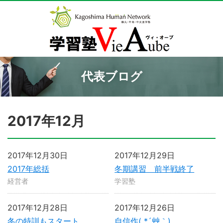
代表ブログ
2017年12月
2017年12月30日
2017年12月29日
2017年総括
冬期講習 前半戦終了
経営者
学習塾
2017年12月28日
2017年12月26日
冬の特訓もスタート
自信作( *´艸｀)