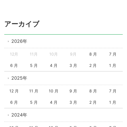
アーカイブ
2026年
12月
11月
10月
9月
8 月
7 月
6 月
5 月
4 月
3 月
2 月
1 月
2025年
12 月
11 月
10 月
9 月
8 月
7 月
6 月
5 月
4 月
3 月
2 月
1 月
2024年