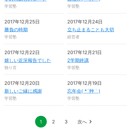
学習塾
学習塾
2017年12月25日
2017年12月24日
勝負の時期
立ち止まることも大切
学習塾
経営者
2017年12月22日
2017年12月21日
嬉しい近況報告でした
2学期終講
独り言
学習塾
2017年12月20日
2017年12月19日
新しいご縁に感謝
忘年会( *´艸｀)
学習塾
学習塾
1
2
3
次へ