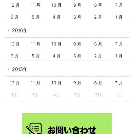
12 月
11 月
10 月
9 月
8 月
7 月
6 月
5 月
4 月
3 月
2 月
1 月
2016年
12 月
11 月
10 月
9 月
8 月
7 月
6 月
5 月
4 月
3 月
2 月
1 月
2015年
12 月
11 月
10 月
9 月
8 月
7 月
6月
5月
4月
3月
2月
1月