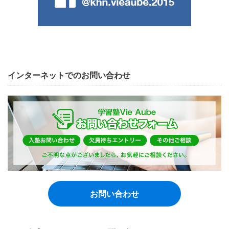
インターネットでのお問い合わせ
お問い合わせ