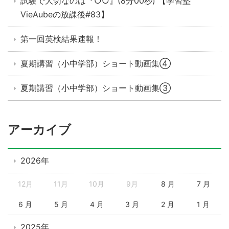
試験で大切なのは『○○』(8分00秒) 【学習塾
VieAubeの放課後#83】
第一回英検結果速報！
夏期講習（小中学部）ショート動画集④
夏期講習（小中学部）ショート動画集③
アーカイブ
2026年
12月
11月
10月
9月
8 月
7 月
6 月
5 月
4 月
3 月
2 月
1 月
2025年