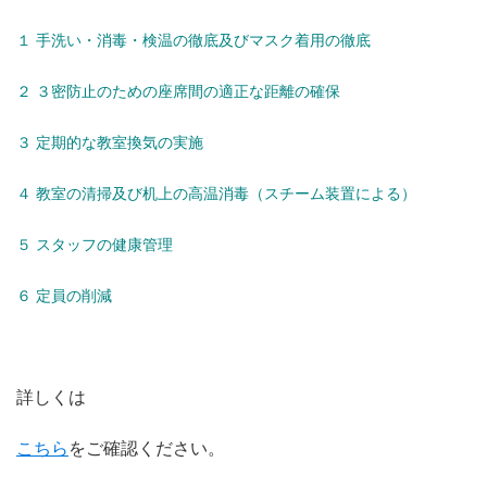
１
手洗い
・
消毒
・
検温
の徹底及びマスク着用の徹底
２
３密防止のための座席間の適正な距離の確保
３
定期的な教室換気の実施
４
教室の清掃及び机上の高温消毒（スチーム装置による）
５
スタッフの健康管理
６
定員の削減
詳しくは
こちら
をご確認ください。