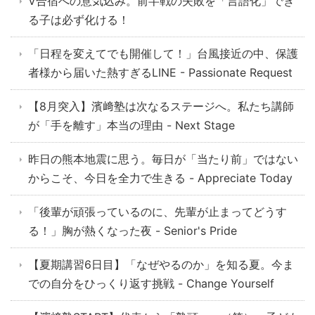
V合宿への意気込み。前半戦の失敗を「言語化」でき
る子は必ず化ける！
「日程を変えてでも開催して！」台風接近の中、保護
者様から届いた熱すぎるLINE - Passionate Request
【8月突入】濱﨑塾は次なるステージへ。私たち講師
が「手を離す」本当の理由 - Next Stage
昨日の熊本地震に思う。毎日が「当たり前」ではない
からこそ、今日を全力で生きる - Appreciate Today
「後輩が頑張っているのに、先輩が止まってどうす
る！」胸が熱くなった夜 - Senior's Pride
【夏期講習6日目】「なぜやるのか」を知る夏。今ま
での自分をひっくり返す挑戦 - Change Yourself