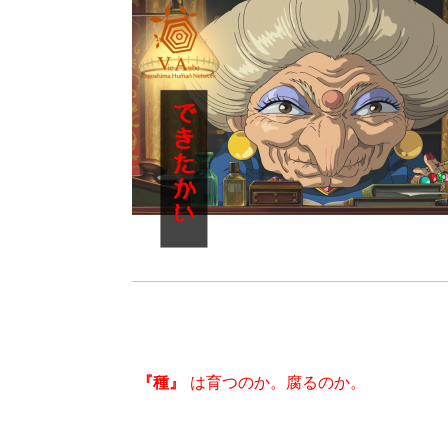
『種』
は育つのか。腐るのか。