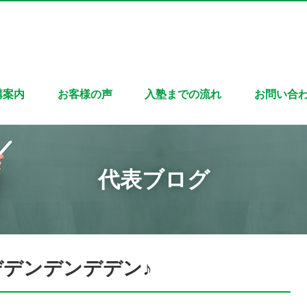
講案内
お客様の声
入塾までの流れ
お問い合
代表ブログ
デデンデンデデン♪