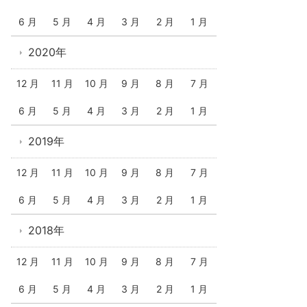
6 月
5 月
4 月
3 月
2 月
1 月
2020年
12 月
11 月
10 月
9 月
8 月
7 月
6 月
5 月
4 月
3 月
2 月
1 月
2019年
12 月
11 月
10 月
9 月
8 月
7 月
6 月
5 月
4 月
3 月
2 月
1 月
2018年
12 月
11 月
10 月
9 月
8 月
7 月
6 月
5 月
4 月
3 月
2 月
1 月