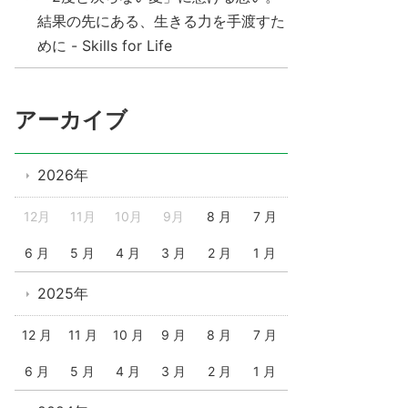
結果の先にある、生きる力を手渡すた
めに - Skills for Life
アーカイブ
2026年
12月
11月
10月
9月
8 月
7 月
6 月
5 月
4 月
3 月
2 月
1 月
2025年
12 月
11 月
10 月
9 月
8 月
7 月
6 月
5 月
4 月
3 月
2 月
1 月