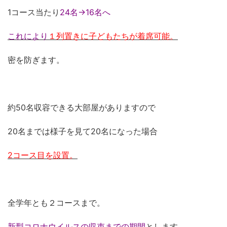
1コース当たり
24名→16名へ
これにより
１列置きに子どもたちが着席可能。
密を防ぎます。
約50名収容できる大部屋がありますので
20名までは様子を見て20名になった場合
2コース目を設置。
全学年とも２コースまで。
新型コロナウイルスの収束までの期間
とします。