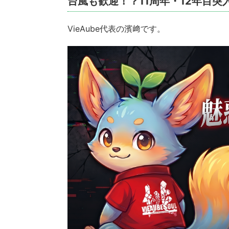
台風も歓迎！？11周年・12年目
VieAube代表の濱﨑です。