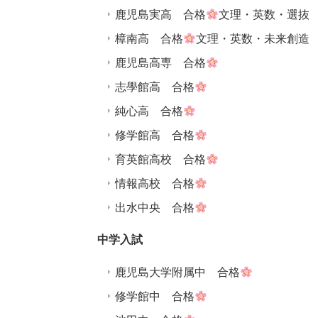
鹿児島実高 合格
文理・英数・選抜
樟南高 合格
文理・英数・未来創造
鹿児島高専 合格
志學館高 合格
純心高 合格
修学館高 合格
育英館高校 合格
情報高校 合格
出水中央 合格
中学入試
鹿児島大学附属中 合格
修学館中 合格