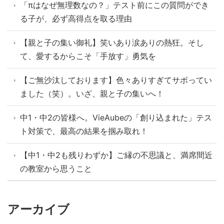
「πはなぜ無理数なの？」テスト前にこの質問ができ
る子が、必ず高得点を取る理由
【親と子の集い御礼】笑いあり涙ありの熱狂。そし
て、愛するからこそ「手放す」勇気を
【ご無沙汰しております】色々ありすぎてサボってい
ました（笑）。いざ、親と子の集いへ！
中1・中2の皆様へ。VieAubeの「創り込まれた」テス
ト対策で、最高の結果を掴み取れ！
【中1・中2も残りわずか】ご縁の不思議と、満席間近
の教室から思うこと
アーカイブ