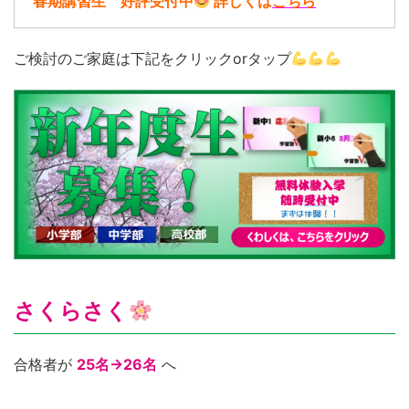
春期講習生 好評受付中
詳しくは
こちら
ご検討のご家庭は下記をクリックorタップ
さくらさく
合格者が
25名→26名
へ