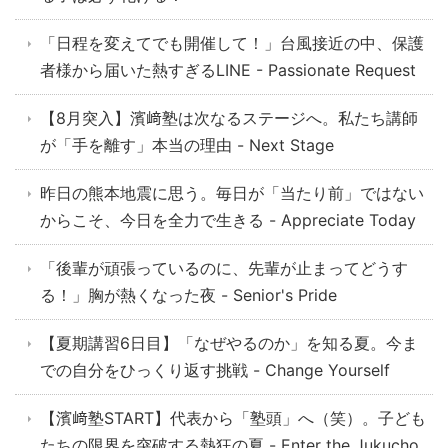
「日程を変えてでも開催して！」台風接近の中、保護
者様から届いた熱すぎるLINE - Passionate Request
【8月突入】濱﨑塾は次なるステージへ。私たち講師
が「手を離す」本当の理由 - Next Stage
昨日の熊本地震に思う。毎日が「当たり前」ではない
からこそ、今日を全力で生きる - Appreciate Today
「後輩が頑張っているのに、先輩が止まってどうす
る！」胸が熱くなった夜 - Senior's Pride
【夏期講習6日目】「なぜやるのか」を知る夏。今ま
での自分をひっくり返す挑戦 - Change Yourself
【濱﨑塾START】代表から「塾頭」へ（笑）。子ども
たちの限界を突破する熱狂の夏 - Enter the Jukucho