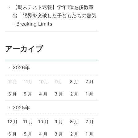
【期末テスト速報】学年1位を多数輩
出！限界を突破した子どもたちの熱気
- Breaking Limits
アーカイブ
2026年
12月
11月
10月
9月
8 月
7 月
6 月
5 月
4 月
3 月
2 月
1 月
2025年
12 月
11 月
10 月
9 月
8 月
7 月
6 月
5 月
4 月
3 月
2 月
1 月