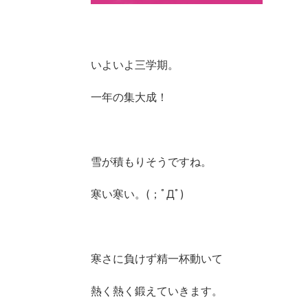
いよいよ三学期。
一年の集大成！
雪が積もりそうですね。
寒い寒い。(；ﾟДﾟ)
寒さに負けず精一杯動いて
熱く熱く鍛えていきます。