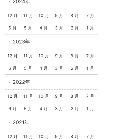
2024年
12 月
11 月
10 月
9 月
8 月
7 月
6 月
5 月
4 月
3 月
2 月
1 月
2023年
12 月
11 月
10 月
9 月
8 月
7 月
6 月
5 月
4 月
3 月
2 月
1 月
2022年
12 月
11 月
10 月
9 月
8 月
7 月
6 月
5 月
4 月
3 月
2 月
1 月
2021年
12 月
11 月
10 月
9 月
8 月
7 月