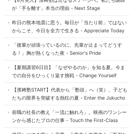
【8月突入】濱﨑塾は次なるステージへ。私たち講師
が「手を離す」本当の理由 - Next Stage
昨日の熊本地震に思う。毎日が「当たり前」ではない
からこそ、今日を全力で生きる - Appreciate Today
「後輩が頑張っているのに、先輩が止まってどうす
る！」胸が熱くなった夜 - Senior's Pride
【夏期講習6日目】「なぜやるのか」を知る夏。今ま
での自分をひっくり返す挑戦 - Change Yourself
【濱﨑塾START】代表から「塾頭」へ（笑）。子ども
たちの限界を突破する熱狂の夏 - Enter the Jukucho
前職の社長の教え「一流に触れろ」。映画のワンシー
ンから感じたプロの仕事 - Touch the First-Class