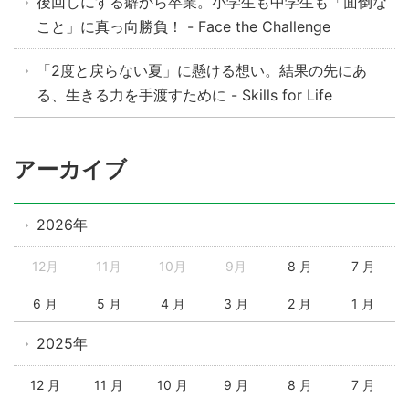
後回しにする癖から卒業。小学生も中学生も「面倒な
こと」に真っ向勝負！ - Face the Challenge
「2度と戻らない夏」に懸ける想い。結果の先にあ
る、生きる力を手渡すために - Skills for Life
アーカイブ
2026年
12月
11月
10月
9月
8 月
7 月
6 月
5 月
4 月
3 月
2 月
1 月
2025年
12 月
11 月
10 月
9 月
8 月
7 月