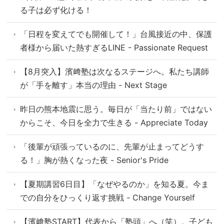
る子は必ず化ける！
「日程を変えてでも開催して！」台風接近の中、保護
者様から届いた熱すぎるLINE - Passionate Request
【8月突入】濱﨑塾は次なるステージへ。私たち講師
が「手を離す」本当の理由 - Next Stage
昨日の熊本地震に思う。毎日が「当たり前」ではない
からこそ、今日を全力で生きる - Appreciate Today
「後輩が頑張っているのに、先輩が止まってどうす
る！」胸が熱くなった夜 - Senior's Pride
【夏期講習6日目】「なぜやるのか」を知る夏。今ま
での自分をひっくり返す挑戦 - Change Yourself
【濱﨑塾START】代表から「塾頭」へ（笑）。子ども