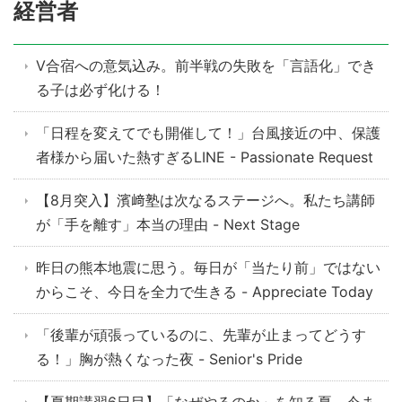
経営者
V合宿への意気込み。前半戦の失敗を「言語化」でき
る子は必ず化ける！
「日程を変えてでも開催して！」台風接近の中、保護
者様から届いた熱すぎるLINE - Passionate Request
【8月突入】濱﨑塾は次なるステージへ。私たち講師
が「手を離す」本当の理由 - Next Stage
昨日の熊本地震に思う。毎日が「当たり前」ではない
からこそ、今日を全力で生きる - Appreciate Today
「後輩が頑張っているのに、先輩が止まってどうす
る！」胸が熱くなった夜 - Senior's Pride
【夏期講習6日目】「なぜやるのか」を知る夏。今ま