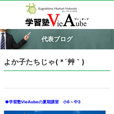
代表ブログ
よか子たちじゃ( *´艸｀)
●学習塾VieAubeの夏期講習 小6～中3