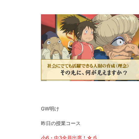
GW明け
昨日の授業コース
小6・中3全員出席！☆彡