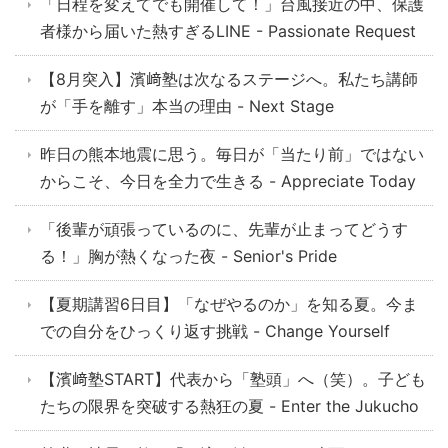
「日程を変えてでも開催して！」台風接近の中、保護
者様から届いた熱すぎるLINE - Passionate Request
【8月突入】濱﨑塾は次なるステージへ。私たち講師
が「手を離す」本当の理由 - Next Stage
昨日の熊本地震に思う。毎日が「当たり前」ではない
からこそ、今日を全力で生きる - Appreciate Today
「後輩が頑張っているのに、先輩が止まってどうす
る！」胸が熱くなった夜 - Senior's Pride
【夏期講習6日目】「なぜやるのか」を知る夏。今ま
での自分をひっくり返す挑戦 - Change Yourself
【濱﨑塾START】代表から「塾頭」へ（笑）。子ども
たちの限界を突破する熱狂の夏 - Enter the Jukucho