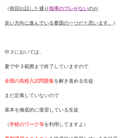
（
前回お話した通り
指導のブレがない
のが
良い方向に進んでいる要因の一つだと思います。
）
中３においては、
夏で中３範囲まで終了していますので
全国の高校入試問題集
を解き進める生徒
まだ定着していないので
基本を徹底的に復習している生徒
（
学校のワーク等
を利用してますよ）