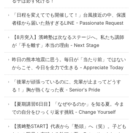
る子は必ず化ける！
「日程を変えてでも開催して！」台風接近の中、保護
者様から届いた熱すぎるLINE - Passionate Request
【8月突入】濱﨑塾は次なるステージへ。私たち講師
が「手を離す」本当の理由 - Next Stage
昨日の熊本地震に思う。毎日が「当たり前」ではない
からこそ、今日を全力で生きる - Appreciate Today
「後輩が頑張っているのに、先輩が止まってどうす
る！」胸が熱くなった夜 - Senior's Pride
【夏期講習6日目】「なぜやるのか」を知る夏。今ま
での自分をひっくり返す挑戦 - Change Yourself
【濱﨑塾START】代表から「塾頭」へ（笑）。子ども