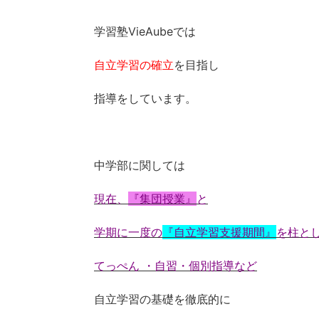
学習塾VieAubeでは
自立学習の確立
を目指し
指導をしています。
中学部に関しては
現在、
『集団授業』
と
学期に一度の
『自立学習支援期間』
を柱と
てっぺん ・自習・個別指導など
自立学習の基礎を徹底的に