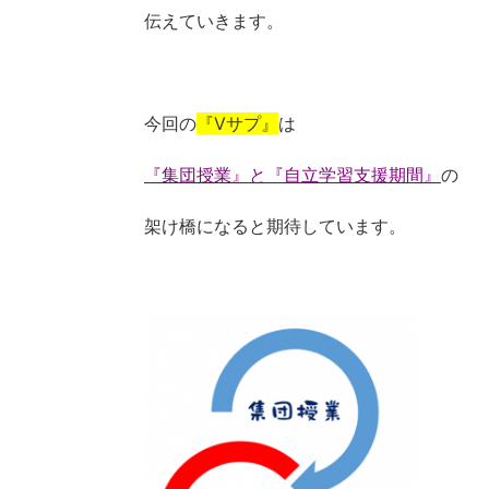
伝えていきます。
今回の
『Vサプ』
は
『集団授業』と『自立学習支援期間』
の
架け橋になると期待しています。