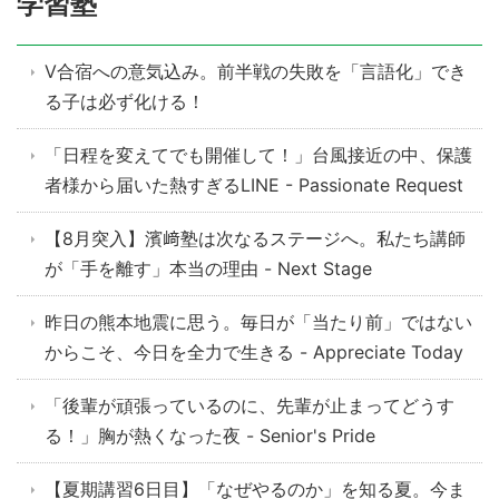
学習塾
V合宿への意気込み。前半戦の失敗を「言語化」でき
る子は必ず化ける！
「日程を変えてでも開催して！」台風接近の中、保護
者様から届いた熱すぎるLINE - Passionate Request
【8月突入】濱﨑塾は次なるステージへ。私たち講師
が「手を離す」本当の理由 - Next Stage
昨日の熊本地震に思う。毎日が「当たり前」ではない
からこそ、今日を全力で生きる - Appreciate Today
「後輩が頑張っているのに、先輩が止まってどうす
る！」胸が熱くなった夜 - Senior's Pride
【夏期講習6日目】「なぜやるのか」を知る夏。今ま