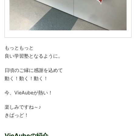
もっともっと
良い学習塾となるように。
日頃のご縁に感謝を込めて
動く！動く！動く！
今、VieAubeが熱い！
楽しみですね～♪
きばっど！
VieAubeの紹介