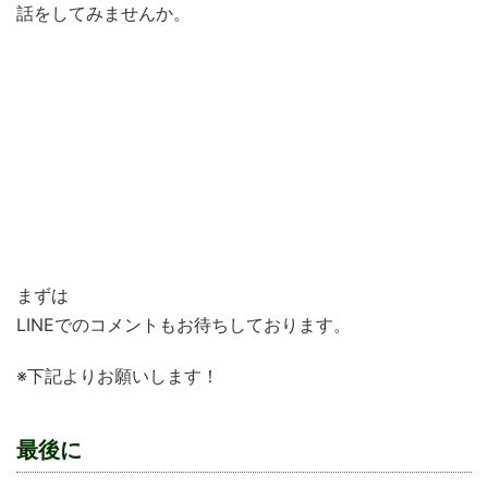
話をしてみませんか。
学習塾VieAubeで働きたい！
仕事で行き詰まっている
”やりがい”のある仕事を求めている
新しいものを作ってみたい！
子どもたちの育成に関わっていきたい
まずは
LINEでのコメントもお待ちしております。
※下記よりお願いします！
最後に