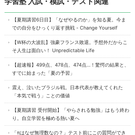
学習塾 入試・模試・テスト関連
【夏期講習6日目】「なぜやるのか」を知る夏。今ま
での自分をひっくり返す挑戦 - Change Yourself
【W杯の大波乱】強豪フランス敗退。予想外だからこ
そ人生は面白い！ Unpredictable Life
【超速報】499点、478点、474点…！驚愕の結果と、
すでに始まった「夏の予習」
震え、泣いたブラジル戦。日本代表が教えてくれた
「本気で戦う」ことの価値
【夏期講習 受付開始】「やらされる勉強」はもう終わ
り。自立学習を極める熱い夏へ
「πはなぜ無理数なの？」テスト前にこの質問ができ