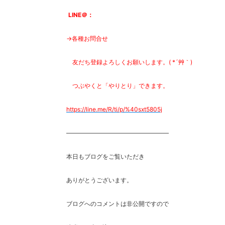
LINE＠：
→各種お問合せ
友だち登録よろしくお願いします。( *´艸｀)
つぶやくと「やりとり」できます。
https://line.me/R/ti/p/%
40sxt5805j
―――――――――――――――――
本日もブログをご覧いただき
ありがとうございます。
ブログへのコメントは非公開ですので