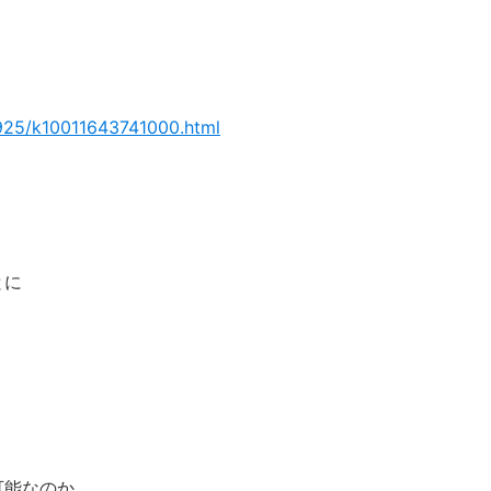
0925/k10011643741000.html
とに
可能なのか。