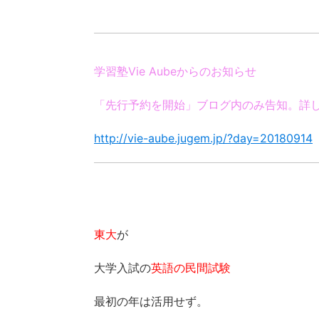
学習塾Vie Aubeからのお知らせ
「先行予約を開始」
ブログ内のみ告知。
詳
http://vie-aube.jugem.jp/?day=20180914
東大
が
大学入試の
英語の民間試験
最初の年は活用せず。