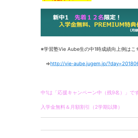
※学習塾Vie Aube生の中1時成績向上例は
⇒
http://vie-aube.jugem.jp/?day=20180
中1は「応援キャンペーン中（残9名）」で
入学金無料＆月額割引（2学期以降）