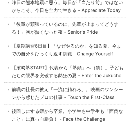
昨日の熊本地震に思う。毎日が「当たり前」ではない
からこそ、今日を全力で生きる - Appreciate Today
「後輩が頑張っているのに、先輩が止まってどうす
る！」胸が熱くなった夜 - Senior's Pride
【夏期講習6日目】「なぜやるのか」を知る夏。今ま
での自分をひっくり返す挑戦 - Change Yourself
【濱﨑塾START】代表から「塾頭」へ（笑）。子ども
たちの限界を突破する熱狂の夏 - Enter the Jukucho
前職の社長の教え「一流に触れろ」。映画のワンシー
ンから感じたプロの仕事 - Touch the First-Class
後回しにする癖から卒業。小学生も中学生も「面倒な
こと」に真っ向勝負！ - Face the Challenge