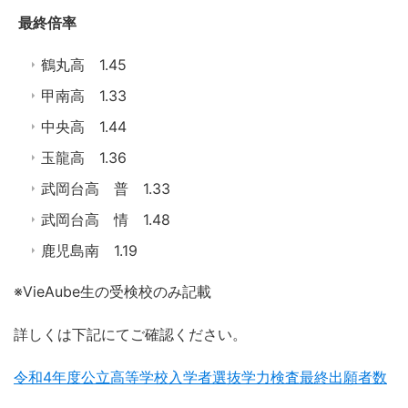
最終倍率
鶴丸高 1.45
甲南高 1.33
中央高 1.44
玉龍高 1.36
武岡台高 普 1.33
武岡台高 情 1.48
鹿児島南 1.19
※VieAube生の受検校のみ記載
詳しくは下記にてご確認ください。
令和4年度公立高等学校入学者選抜学力検査最終出願者数