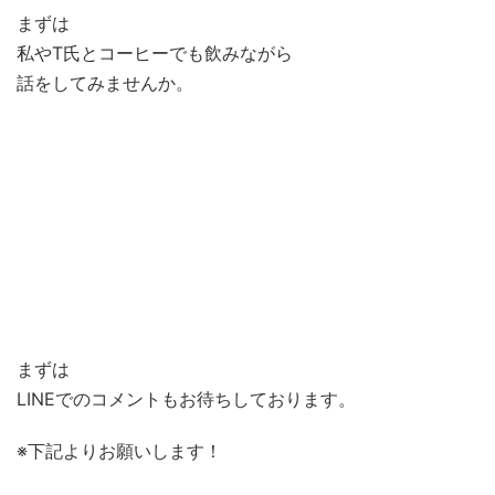
まずは
私やT氏とコーヒーでも飲みながら
話をしてみませんか。
学習塾VieAubeで働きたい！
仕事で行き詰まっている
”やりがい”のある仕事を求めている
新しいものを作ってみたい！
子どもたちの育成に関わっていきたい
まずは
LINEでのコメントもお待ちしております。
※下記よりお願いします！