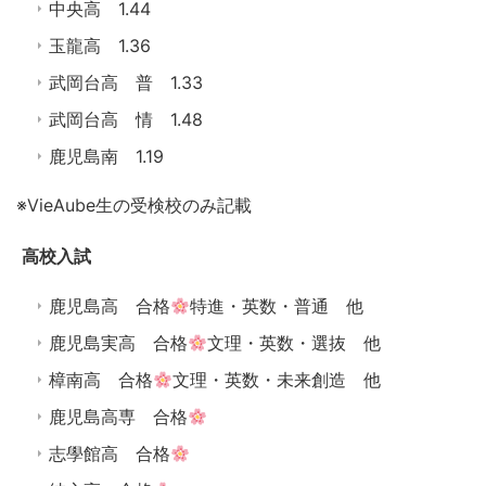
中央高 1.44
玉龍高 1.36
武岡台高 普 1.33
武岡台高 情 1.48
鹿児島南 1.19
※VieAube生の受検校のみ記載
高校入試
鹿児島高 合格
特進・英数・普通 他
鹿児島実高 合格
文理・英数・選抜 他
樟南高 合格
文理・英数・未来創造 他
鹿児島高専 合格
志學館高 合格