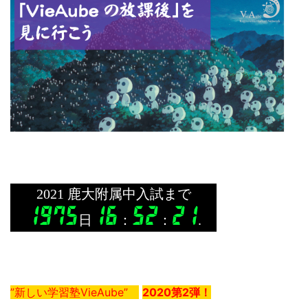
”新しい学習塾VieAube”
2020第2弾！