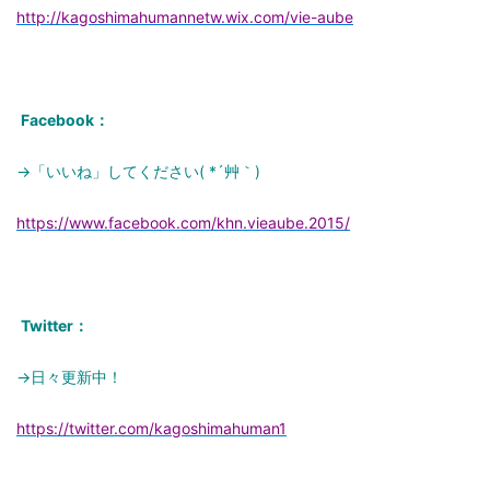
http://kagoshimahumannetw.wix.com/vie-aube
Facebook：
→「いいね」してください( *´艸｀)
https://www.facebook.com/khn.vieaube.2015/
Twitter：
→日々更新中！
https://twitter.com/kagoshimahuman1