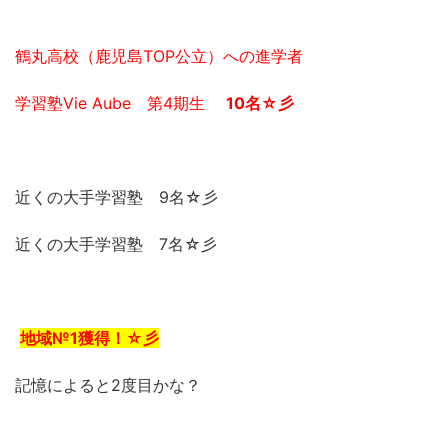
鶴丸高校（鹿児島TOP公立）への進学者
学習塾Vie Aube 第4期生
10名☆彡
近くの大手学習塾 9名☆彡
近くの大手学習塾 7名☆彡
地域№1獲得！☆彡
記憶によると2度目かな？