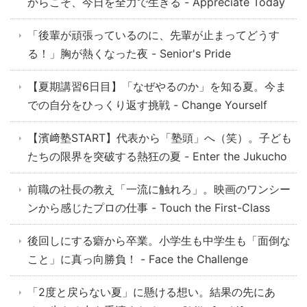
からこそ、今日を全力で生きる - Appreciate Today
「後輩が頑張っているのに、先輩が止まってどうす
る！」胸が熱くなった夜 - Senior's Pride
【夏期講習6日目】「なぜやるのか」を知る夏。今ま
での自分をひっくり返す挑戦 - Change Yourself
【濱﨑塾START】代表から「塾頭」へ（笑）。子ども
たちの限界を突破する熱狂の夏 - Enter the Jukucho
前職の社長の教え「一流に触れろ」。映画のワンシー
ンから感じたプロの仕事 - Touch the First-Class
後回しにする癖から卒業。小学生も中学生も「面倒な
こと」に真っ向勝負！ - Face the Challenge
「2度と戻らない夏」に懸ける想い。結果の先にあ