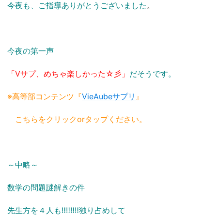
今夜も、ご指導ありがとうございました
。
今夜の第一声
「Vサプ、めちゃ楽しかった☆彡」
だそうです。
※高等部コンテンツ『
VieAubeサプリ
』
こちらをクリックorタップください。
～中略～
数学の問題謎解きの件
先生方を４人も‼‼‼‼独り占めして