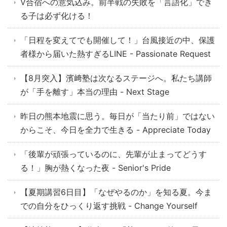
V合宿への意気込み。前半戦の失敗を「言語化」でき
る子は必ず化ける！
「日程を変えてでも開催して！」台風接近の中、保護
者様から届いた熱すぎるLINE - Passionate Request
【8月突入】濱﨑塾は次なるステージへ。私たち講師
が「手を離す」本当の理由 - Next Stage
昨日の熊本地震に思う。毎日が「当たり前」ではない
からこそ、今日を全力で生きる - Appreciate Today
「後輩が頑張っているのに、先輩が止まってどうす
る！」胸が熱くなった夜 - Senior's Pride
【夏期講習6日目】「なぜやるのか」を知る夏。今ま
での自分をひっくり返す挑戦 - Change Yourself