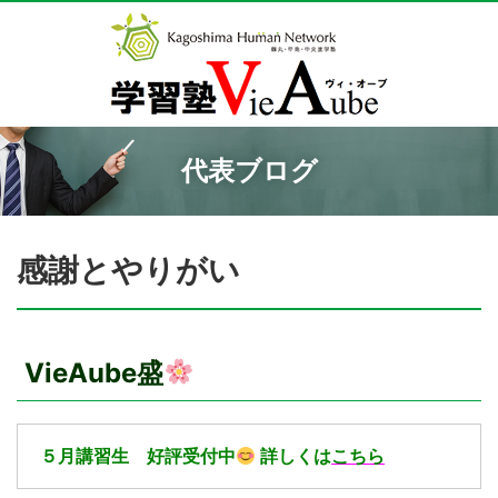
代表ブログ
感謝とやりがい
VieAube盛
５月講習生 好評受付中
詳しくは
こちら