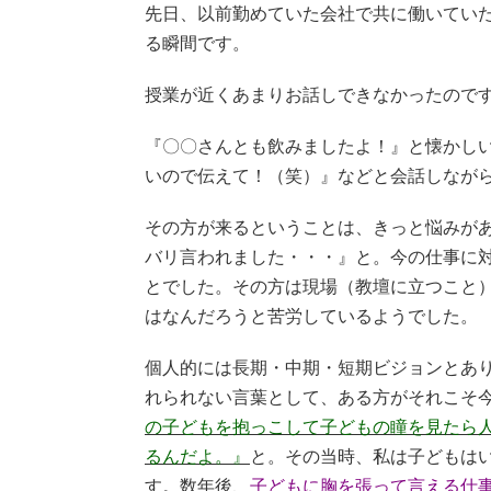
先日、以前勤めていた会社で共に働いてい
る瞬間です。
授業が近くあまりお話しできなかったので
『〇〇さんとも飲みましたよ！』と懐かし
いので伝えて！（笑）』などと会話しなが
その方が来るということは、きっと悩みが
バリ言われました・・・』と。今の仕事に
とでした。その方は現場（教壇に立つこと
はなんだろうと苦労しているようでした。
個人的には長期・中期・短期ビジョンとあ
れられない言葉として、ある方がそれこそ
の子どもを抱っこして子どもの瞳を見たら
るんだよ。』
と。その当時、私は子どもは
す。数年後、
子どもに胸を張って言える仕