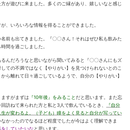
た方が遊びに来ました。多くのご縁があり、嬉しいなと感じ
すが、いろいろな情報を得ることができました。
い名前も出てきました。『〇〇さん！それはぜひ私も飲みた
ら時間を過ごしました。
あるんだろうなと思いながら聞いてみると『〇〇さんにもズ
対しての不満ではなく【やりがい】を見つけられないとのこ
）から離れて日々過ごしているようで、自分の【やりがい】
りますがまずは
『10年後』をみること
だと思います。また忘
今回訪ねて来られた方と私と3人で飲んでいるとき、
『自分
人生が変わるよ。（子ども）瞳をよく見ると自分が写ってい
いなかったのでなるほど程度でしたが今はよく理解できま
事をしていたいな
と思います。