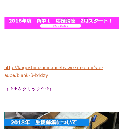
http://kagoshimahumannetw.wixsite.com/vie-
aube/blank-6-b1dzy
（↑↑をクリック↑↑）