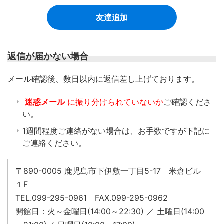
友達追加
返信が届かない場合
​メール確認後、数日以内に返信差し上げております。
迷惑メール
に振り分けられていないか
ご確認くださ
い。
1週間程度ご連絡がない場合は、お手数ですが下記に
ご連絡ください。
〒890-0005 鹿児島市下伊敷一丁目5-17 米倉ビル
１F
TEL.099-295-0961 FAX.099-295-0962
開館日：火～金曜日(14:00～22:30) ／ 土曜日(14:00