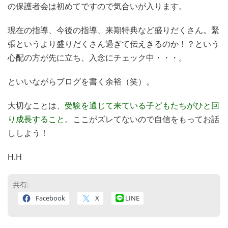
の保護者会は初めてですので気合いが入ります。
現在の指導、今後の指導、来期特典など盛りだくさん。緊
張というより盛りだくさん過ぎて伝えきるのか！？という
心配の方が先に立ち、入念にチェック中・・・。
といいながらブログを書く余裕（笑）。
大切なことは、
受験を通じて来ている子どもたちがひと回
り成長すること。
ここがズレてないので自信をもってお話
ししよう！
H.H
共有:
Facebook
X
LINE