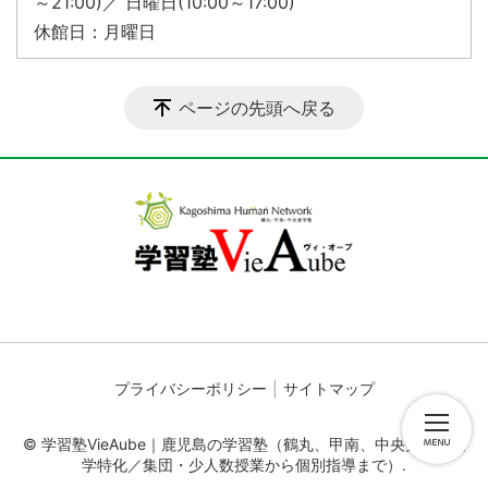
～21:00)／ 日曜日(10:00～17:00)
休館日：月曜日
ページの先頭へ戻る
プライバシーポリシー
サイトマップ
© 学習塾VieAube｜鹿児島の学習塾（鶴丸、甲南、中央受験・進
学特化／集団・少人数授業から個別指導まで）.