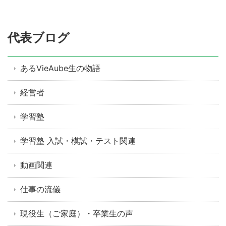
代表ブログ
あるVieAube生の物語
経営者
学習塾
学習塾 入試・模試・テスト関連
動画関連
仕事の流儀
現役生（ご家庭）・卒業生の声