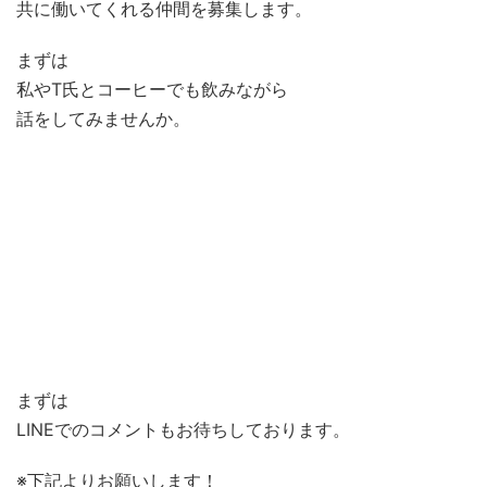
共に働いてくれる仲間を募集します。
まずは
私やT氏とコーヒーでも飲みながら
話をしてみませんか。
学習塾VieAubeで働きたい！
仕事で行き詰まっている
”やりがい”のある仕事を求めている
新しいものを作ってみたい！
子どもたちの育成に関わっていきたい
まずは
LINEでのコメントもお待ちしております。
※下記よりお願いします！