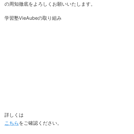
の周知徹底をよろしくお願いいたします。
学習塾VieAubeの取り組み
手洗い
・
消毒
・
検温
の徹底及びマスク着用の徹底
密防止のための座席間の適正な距離の確保
定期的な教室換気の実施
教室の清掃及び机上の高温消毒（スチーム装置に
よる）
スタッフの健康管理
定員の削減
詳しくは
こちら
をご確認ください。