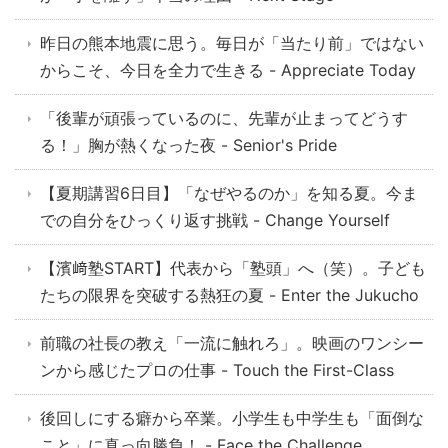
昨日の熊本地震に思う。毎日が「当たり前」ではない
からこそ、今日を全力で生きる - Appreciate Today
「後輩が頑張っているのに、先輩が止まってどうす
る！」胸が熱くなった夜 - Senior's Pride
【夏期講習6日目】「なぜやるのか」を知る夏。今ま
での自分をひっくり返す挑戦 - Change Yourself
【濱﨑塾START】代表から「塾頭」へ（笑）。子ども
たちの限界を突破する熱狂の夏 - Enter the Jukucho
前職の社長の教え「一流に触れろ」。映画のワンシー
ンから感じたプロの仕事 - Touch the First-Class
後回しにする癖から卒業。小学生も中学生も「面倒な
こと」に真っ向勝負！ - Face the Challenge