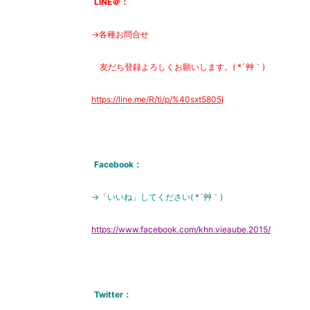
LINE＠：
→各種お問合せ
友だち登録よろしくお願いします。( *´艸｀)
https://line.me/R/ti/p/%
40sxt5805j
Facebook：
→「いいね」してください( *´艸｀)
https://www.facebook.com/khn.vieaube.2015/
Twitter：