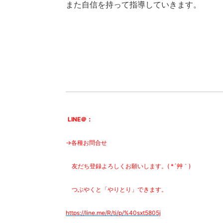
また自信を持って指導していきます。
LINE＠：
→各種お問合せ
友だち登録よろしくお願いします。( *´艸｀)
つぶやくと「やりとり」できます。
https://line.me/R/ti/p/%
40sxt5805j