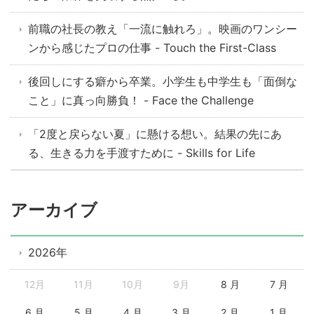
前職の社長の教え「一流に触れろ」。映画のワンシー
ンから感じたプロの仕事 - Touch the First-Class
後回しにする癖から卒業。小学生も中学生も「面倒な
こと」に真っ向勝負！ - Face the Challenge
「2度と戻らない夏」に懸ける想い。結果の先にあ
る、生きる力を手渡すために - Skills for Life
アーカイブ
2026年
12月
11月
10月
9月
8 月
7 月
6 月
5 月
4 月
3 月
2 月
1 月