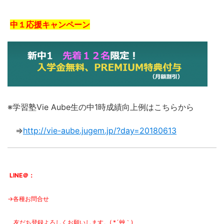
中１応援キャンペーン
※学習塾Vie Aube生の中1時成績向上例はこちらから
⇒
http://vie-aube.jugem.jp/?day=20180613
LINE＠：
→各種お問合せ
友だち登録よろしくお願いします。( *´艸｀)