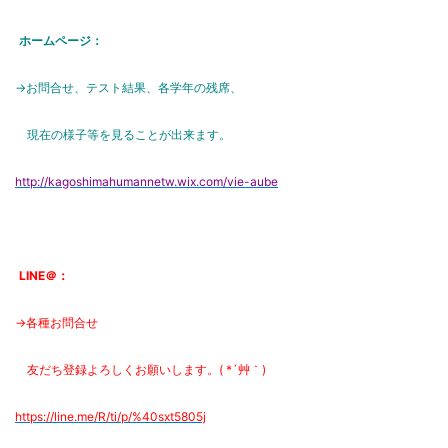
ホームページ：
→お問合せ、テスト結果、各学年の残席、
現在の様子等を見ることが出来ます。
http://kagoshimahumannetw.wix.com/vie-aube
LINE＠：
→各種お問合せ
友だち登録よろしくお願いします。( *´艸｀)
https://line.me/R/ti/p/%
40sxt5805j