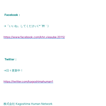
Facebook：
→「いいね」してください( *´艸｀)
https://www.facebook.com/khn.vieaube.2015/
Twitter：
→日々更新中！
https://twitter.com/kagoshimahuman1
株式会社 Kagoshima Human Network