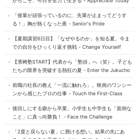
からこそ、今日を全力で生きる - Appreciate Today
「後輩が頑張っているのに、先輩が止まってどうす
る！」胸が熱くなった夜 - Senior's Pride
【夏期講習6日目】「なぜやるのか」を知る夏。今ま
での自分をひっくり返す挑戦 - Change Yourself
【濱﨑塾START】代表から「塾頭」へ（笑）。子ども
たちの限界を突破する熱狂の夏 - Enter the Jukucho
前職の社長の教え「一流に触れろ」。映画のワンシー
ンから感じたプロの仕事 - Touch the First-Class
後回しにする癖から卒業。小学生も中学生も「面倒な
こと」に真っ向勝負！ - Face the Challenge
「2度と戻らない夏」に懸ける想い。結果の先にあ