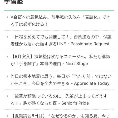
学習塾
V合宿への意気込み。前半戦の失敗を「言語化」でき
る子は必ず化ける！
「日程を変えてでも開催して！」台風接近の中、保護
者様から届いた熱すぎるLINE - Passionate Request
【8月突入】濱﨑塾は次なるステージへ。私たち講師
が「手を離す」本当の理由 - Next Stage
昨日の熊本地震に思う。毎日が「当たり前」ではない
からこそ、今日を全力で生きる - Appreciate Today
「後輩が頑張っているのに、先輩が止まってどうす
る！」胸が熱くなった夜 - Senior's Pride
【夏期講習6日目】「なぜやるのか」を知る夏。今ま