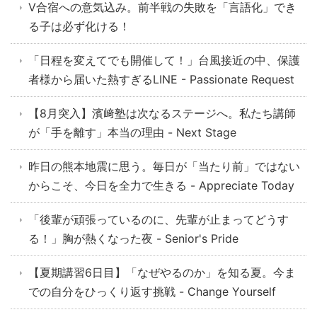
V合宿への意気込み。前半戦の失敗を「言語化」でき
る子は必ず化ける！
「日程を変えてでも開催して！」台風接近の中、保護
者様から届いた熱すぎるLINE - Passionate Request
【8月突入】濱﨑塾は次なるステージへ。私たち講師
が「手を離す」本当の理由 - Next Stage
昨日の熊本地震に思う。毎日が「当たり前」ではない
からこそ、今日を全力で生きる - Appreciate Today
「後輩が頑張っているのに、先輩が止まってどうす
る！」胸が熱くなった夜 - Senior's Pride
【夏期講習6日目】「なぜやるのか」を知る夏。今ま
での自分をひっくり返す挑戦 - Change Yourself