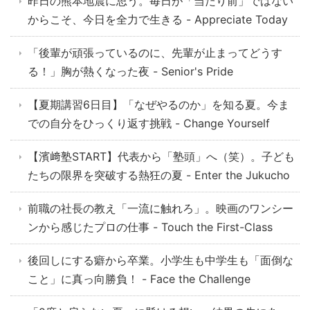
昨日の熊本地震に思う。毎日が「当たり前」ではない
からこそ、今日を全力で生きる - Appreciate Today
「後輩が頑張っているのに、先輩が止まってどうす
る！」胸が熱くなった夜 - Senior's Pride
【夏期講習6日目】「なぜやるのか」を知る夏。今ま
での自分をひっくり返す挑戦 - Change Yourself
【濱﨑塾START】代表から「塾頭」へ（笑）。子ども
たちの限界を突破する熱狂の夏 - Enter the Jukucho
前職の社長の教え「一流に触れろ」。映画のワンシー
ンから感じたプロの仕事 - Touch the First-Class
後回しにする癖から卒業。小学生も中学生も「面倒な
こと」に真っ向勝負！ - Face the Challenge