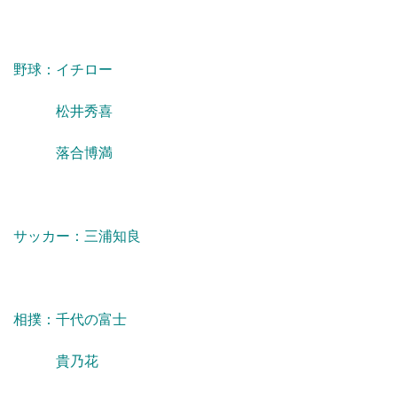
野球：イチロー
松井秀喜
落合博満
サッカー：三浦知良
相撲：千代の富士
貴乃花