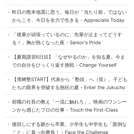
昨日の熊本地震に思う。毎日が「当たり前」ではない
からこそ、今日を全力で生きる - Appreciate Today
「後輩が頑張っているのに、先輩が止まってどうす
る！」胸が熱くなった夜 - Senior's Pride
【夏期講習6日目】「なぜやるのか」を知る夏。今ま
での自分をひっくり返す挑戦 - Change Yourself
【濱﨑塾START】代表から「塾頭」へ（笑）。子ども
たちの限界を突破する熱狂の夏 - Enter the Jukucho
前職の社長の教え「一流に触れろ」。映画のワンシー
ンから感じたプロの仕事 - Touch the First-Class
後回しにする癖から卒業。小学生も中学生も「面倒な
こと」に真っ向勝負！ - Face the Challenge