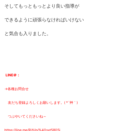
そしてもっともっとより良い指導が
できるように頑張らなければいけない
と気合も入りました。
LINE＠：
→各種お問合せ
友だち登録よろしくお願いします。( *´艸｀)
つぶやいてくださいね～
https://line.me/R/ti/p/%
40sxt5805j